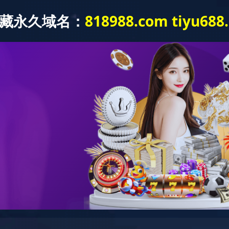
首页
公司简介
产品中心
行业新闻