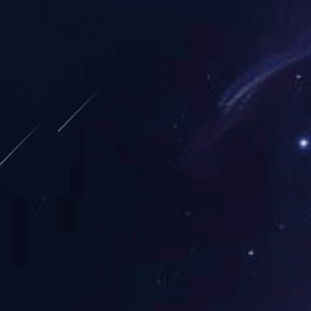
PA6+开云官方在线入口
PA610抗静电
PA612抗静电
PA66抗静电
PA66/6抗静电
PA66+PA6I/X抗静电
PAEK抗静电
PAI抗静电
PARA抗静电
PAS抗静电
PBI抗静电
PBT抗静电
PC抗静电
PC+PBT抗静电
PE抗静电
PPE抗静电
PP抗静电