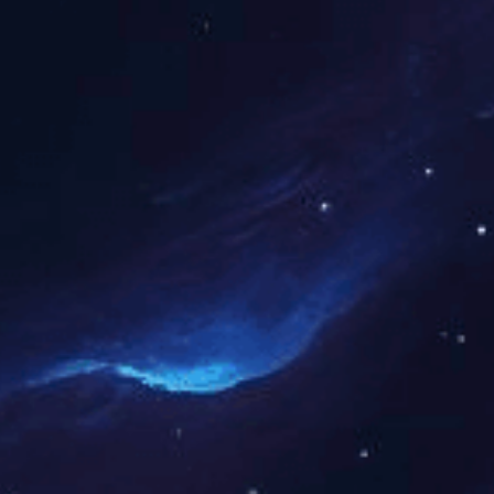
POM抗静电
PPA抗静电
PPS抗静电
PPSU抗静电
PTFE抗静电
TPU抗静电
UHMWPE抗静电
XLPE抗静电
TPE抗静电
TPEE抗静电
SEBS抗静电
SBS抗静电
PVDF抗静电
PMMA抗静电
PETG抗静电
PET抗静电
PES抗静电