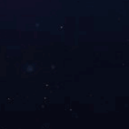
PVC抗静电
SBR抗静电
SPS抗静电
TES抗静电
TP抗静电
TPO抗静电
TPO(POE)抗静电
TS抗静电
首页
|
公司简介
|
产品中心
|
行业新闻
|
开云