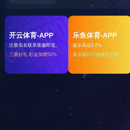
LCP抗静电
LCP+PPS抗静电
LDPE抗静电
LDPE+EVA抗静电
LDPE+LLDPE抗静电
LLDPE抗静电
LMDPE抗静电
MDPE抗静电
Other抗静电
PA抗静电
PA1010抗静电
PA11抗静电
PA12抗静电
PA46抗静电
PA6抗静电
PA6/12抗静电
PA6/6T抗静电