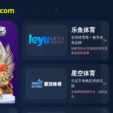
English
|
中文
文档中心
开云（中国）