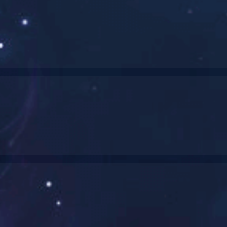
EEA抗静电
EEA Modern-Dispersions
Mdi EEA PA-809
共有信息
1
条 共有
1
页 当前为第
1
页
首页
上页