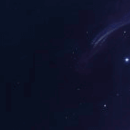
PA6+开云官方在线入口
PA610抗静电
PA612抗静电
PA66抗静电
PA66/6抗静电
PA66+PA6I/X抗静电
PAEK抗静电
PAI抗静电
PARA抗静电
PAS抗静电
PBI抗静电
PBT抗静电
PC抗静电
PC+PBT抗静电
PE抗静电
PPE抗静电
PP抗静电