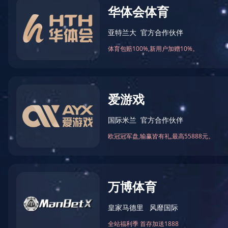
产品分类
开云官方在线入口
ABS+PA抗静电
ABS+PC抗静电
ABS+PVC抗静电
ASA+PC抗静电
ASA+PC抗静电
COC抗静电
EAA抗静电
EEA抗静电
EMA抗静电
EPDM抗静电
ETFE抗静电
EVA抗静电
FEP抗静电
HDPE抗静电