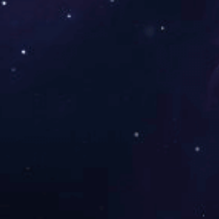
PEI抗静电
PEEK抗静电
PEBA抗静电
PEK抗静电
PEKEKK抗静电
PEKK抗静电
PFA抗静电
PI，TP抗静电
PI，TS抗静电
PPE+PS抗静电
PPE+PS+PA抗静电
PS(EPS)抗静电
PS(GPPS)抗静电
PS(HIPS)抗静电
PSU抗静电
PTFE+PPS抗静电
PTT抗静电
PUR抗静电