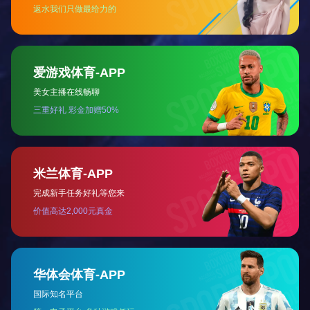
POM抗静电
PPA抗静电
PPS抗静电
PPSU抗静电
PTFE抗静电
TPU抗静电
UHMWPE抗静电
XLPE抗静电
TPE抗静电
TPEE抗静电
SEBS抗静电
SBS抗静电
PVDF抗静电
PMMA抗静电
PETG抗静电
PET抗静电
PES抗静电