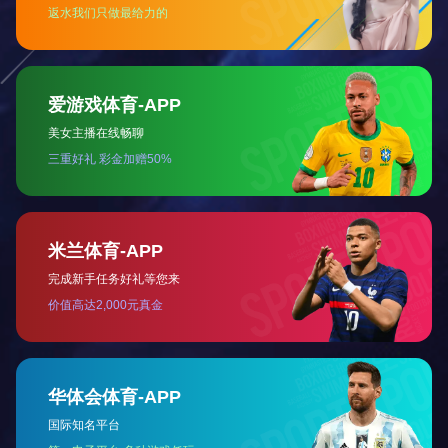
POM抗静电
PPA抗静电
PPS抗静电
PPSU抗静电
PTFE抗静电
TPU抗静电
UHMWPE抗静电
XLPE抗静电
TPE抗静电
TPEE抗静电
SEBS抗静电
SBS抗静电
PVDF抗静电
PMMA抗静电
PETG抗静电
PET抗静电
PES抗静电