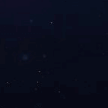
PVC抗静电
SBR抗静电
SPS抗静电
TES抗静电
TP抗静电
TPO抗静电
TPO(POE)抗静电
TS抗静电
首页
|
公司简介
|
产品中心
|
行业新闻
|
开云